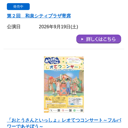
発売中
第２回 和泉シティプラザ寄席
公演日
2026年9月19日(土)
「おとうさんといっしょ」レオてつコンサート～フルパ
ワーであそぼう～