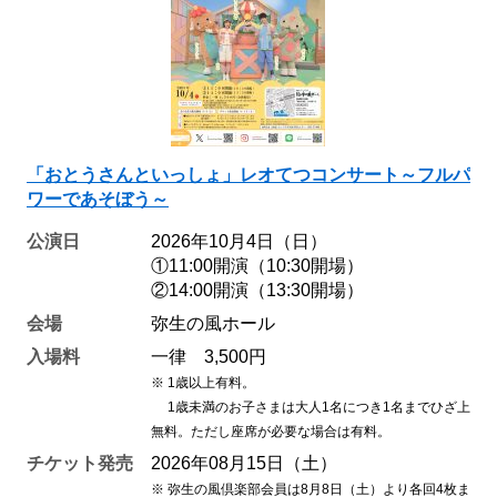
「おとうさんといっしょ」レオてつコンサート～フルパ
ワーであそぼう～
公演日
2026年10月4日（日）
①11:00開演（10:30開場）
②14:00開演（13:30開場）
会場
弥生の風ホール
入場料
一律 3,500円
※ 1歳以上有料。
1歳未満のお子さまは大人1名につき1名までひざ上
無料。ただし座席が必要な場合は有料。
チケット発売
2026年08月15日（土）
※ 弥生の風倶楽部会員は8月8
日（土）より各回4枚ま