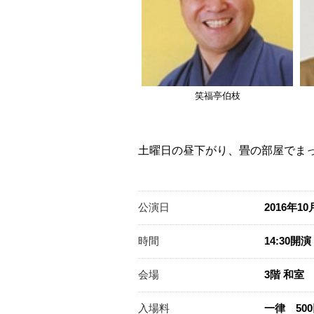
笑福亭伯枝
土曜日の昼下がり、畳の部屋でま
公演日
2016年1
時間
14:30開
会場
3階 和室
入場料
一律 50