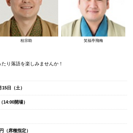
桂宗助
笑福亭飛梅
ったり落語を楽しみませんか！
0月15日（土）
演（14:00開場）
0円（席種指定）