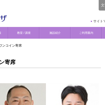
文
サイト
報
教室 / 講座
施設紹介
ご利用案内
泉ワンコイン寄席
イン寄席