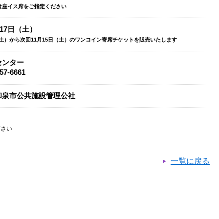
は座イス席をご指定ください
月17日（土）
（土）から次回11月15日（土）のワンコイン寄席チケットを販売いたします
センター
57-6661
和泉市公共施設管理公社
ださい
一覧に戻る