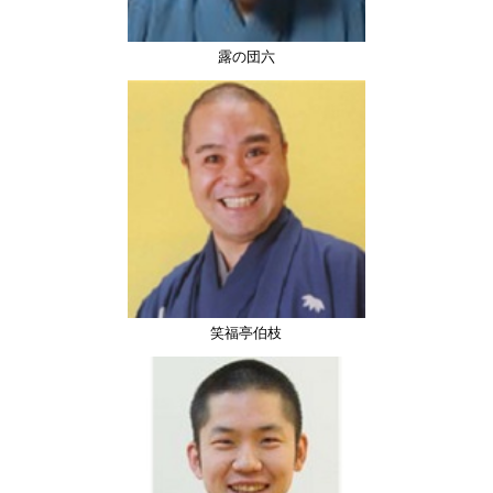
露の団六
笑福亭伯枝