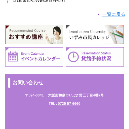
(一財)和泉市公共施設管理公社
一覧に戻る
お問い合わせ
〒594-0041
大阪府和泉市いぶき野五丁目4番7号
TEL :
0725-57-6660