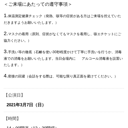
＜ご来場にあたっての遵守事項＞
1.
体温測定健康チェック（発熱、咳等の症状がある方はご来場を控えていた
だきますようお願いいたします。）
2.
マスクの着用（原則、症状がなくてもマスクを着用し、咳エチケットにご
協力ください。）
3.
手洗い等の徹底（石鹸を使い30秒程度かけて丁寧に手洗いを行うか、消毒
液での消毒をお願いいたします。当日会場内に アルコール消毒液を設置い
たします。）
4.
密接の回避（会話をする際は、可能な限り真正面を避けてください。）
公演日
2021年3月7日（日）
時間