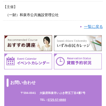
主催
（一財）和泉市公共施設管理公社
一覧に戻る
お問い合わせ
〒594-0041
大阪府和泉市いぶき野五丁目4番7号
TEL :
0725-57-6660