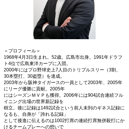
＜プロフィール＞
1968年4月3日生まれ。52歳。広島市出身。1991年ドラフ
ト4位で広島東洋カープに入団。
2000年にはプロ野球史上7人目のトリプルスリー（3割、
30本塁打、30盗塁）を達成。
2003年から阪神タイガースの一員として2003年、2005年
にリーグ優勝に貢献。2005年
にはシーズンＭＶＰも獲得。2006年には904試合連続フル
イニング出場の世界新記録を
樹立。後に記録は1492試合という前人未到のギネス記録に
なるも、自身が「誇れる記録」
として後進に伝えるのは1002打席の連続打席無併殺打にか
けるチームプレーへの想いで