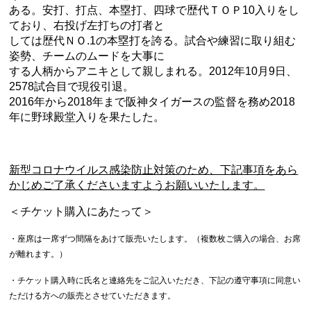
ある。安打、打点、本塁打、四球で歴代ＴＯＰ10入りをし
ており、右投げ左打ちの打者と
しては歴代ＮＯ.1の本塁打を誇る。試合や練習に取り組む
姿勢、チームのムードを大事に
する人柄からアニキとして親しまれる。2012年10月9日、
2578試合目で現役引退。
2016年から2018年まで阪神タイガースの監督を務め2018
年に野球殿堂入りを果たした。​
新型コロナウイルス感染防止対策のため、下記事項をあら
かじめご了承くださいますようお願いいたします。
＜チケット購入にあたって＞
・座席は一席ずつ間隔をあけて販売いたします。
（複数枚ご購入の場合、お席
が離れます。）
・チケット購入時に氏名と連絡先をご記入いただき、下記の遵守事項に同意い
ただける方への販売とさせていただきます。