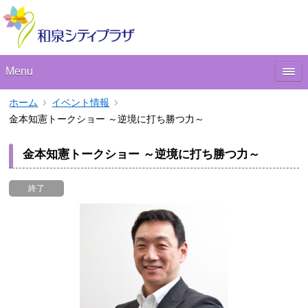
Menu
ホーム
イベント情報
金本知憲トークショー ～逆境に打ち勝つ力～
金本知憲トークショー ～逆境に打ち勝つ力～
終了