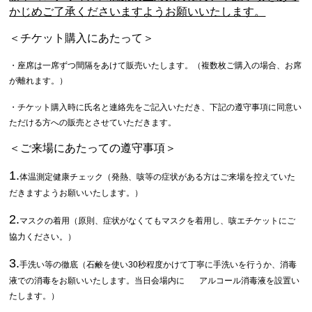
かじめご了承くださいますようお願いいたします。
＜チケット購入にあたって＞
・座席は一席ずつ間隔をあけて販売いたします。
（複数枚ご購入の場合、お席
が離れます。）
・チケット購入時に氏名と連絡先をご記入いただき、下記の遵守事項に同意い
ただける方への販売とさせていただきます。
＜ご来場にあたっての遵守事項＞
1.
体温測定健康チェック（発熱、咳等の症状がある方はご来場を控えていた
だきますようお願いいたします。）
2.
マスクの着用（原則、症状がなくてもマスクを着用し、咳エチケットにご
協力ください。）
3.
手洗い等の徹底（石鹸を使い30秒程度かけて丁寧に手洗いを行うか、消毒
液での消毒をお願いいたします。当日会場内に アルコール消毒液を設置い
たします。）