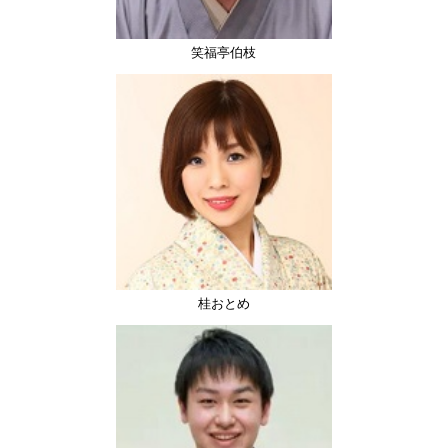
笑福亭伯枝
桂おとめ