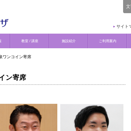
文
サイト
報
教室 / 講座
施設紹介
ご利用案内
和泉ワンコイン寄席
コイン寄席