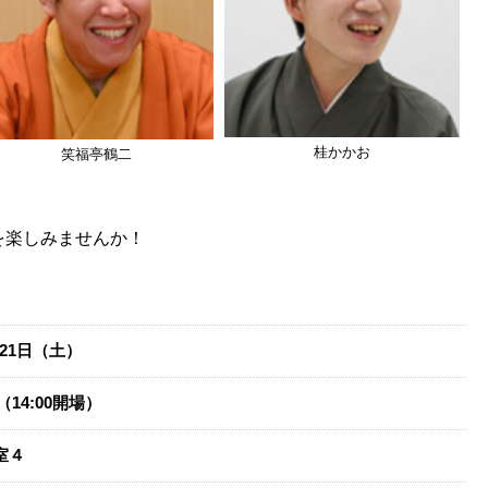
桂かかお
笑福亭鶴二
を楽しみませんか！
​
月21日（土）
演（14:00開場）
室４