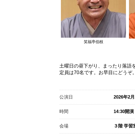
笑福亭伯枝
土曜日の昼下がり、まったり落語
定員は70名です。お早目にどうぞ。​​​
公演日
2026年2
時間
14:30開
会場
３階 学習