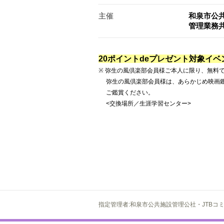
主催
和泉市公共
管理業務
20ポイントdeプレゼント対象イベ
※ 弥生の風倶楽部会員様ご本人に限り、無料
弥生の風倶楽部会員様は、あらかじめ映画鑑
ご鑑賞ください。
<交換場所／生涯学習センター>
指定管理者:和泉市公共施設管理公社・JTBコ