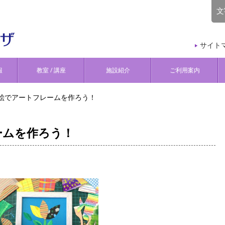
文
サイト
報
教室 / 講座
施設紹介
ご利用案内
絵でアートフレームを作ろう！
ームを作ろう！