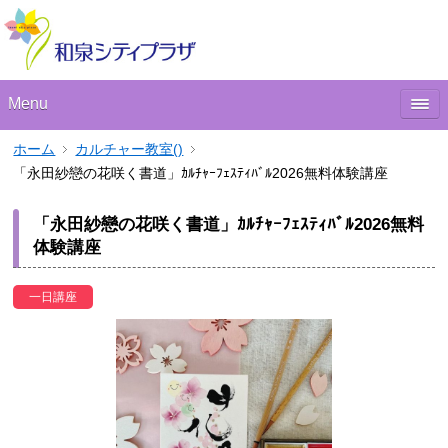
Menu
ホーム
カルチャー教室()
​「永田紗戀の花咲く書道」ｶﾙﾁｬｰﾌｪｽﾃｨﾊﾞﾙ2026無料体験講座
​「永田紗戀の花咲く書道」ｶﾙﾁｬｰﾌｪｽﾃｨﾊﾞﾙ2026無料
体験講座
一日講座