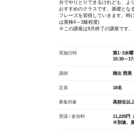
分でやりとりできるけれども、よ
おすすめのクラスです。基礎とな
フレーズを習得していきます。時
は英検4～3級程度)
※この講座は9月終了の講座です。
実施日時
第1･3水
15:30～17
講師
南出 照
定員
18名
募集対象
高校生以
受講 / 参加料
11,220
※別途、資