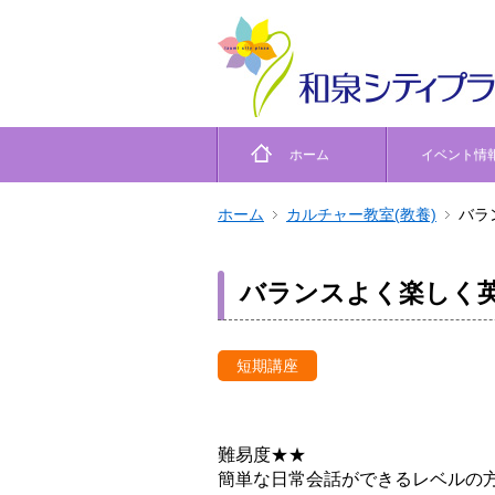
ホーム
イベント情
ホーム
カルチャー教室(教養)
バラ
バランスよく楽しく英
短期講座
難易度★★
簡単な日常会話ができるレベルの