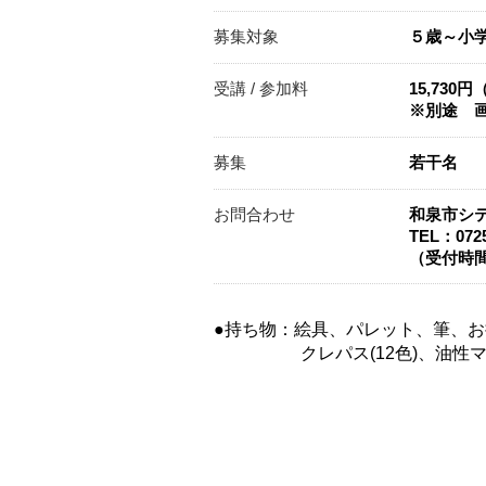
募集対象
５歳～小
受講 / 参加料
15,730
※別途 画
募集
若干名
お問合わせ
和泉市シ
TEL：0725
（受付時間：
●持ち物：絵具、パレット、筆、
クレパス(12色)、油性マジッ