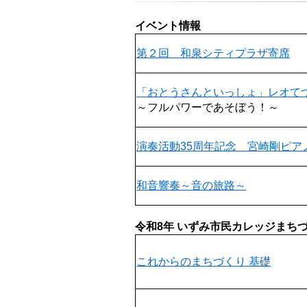
イベント情報
第２回 和泉シティプラザ寄席
「おとうさんといっしょ」レオて
～フルパワーであそぼう！～
演奏活動35周年記念 宮崎剛ピア
和音響奏～音の旅路～
令和8年 いずみ市民カレッジまち
これからのまちづくり 基礎